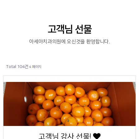
고객님 선물
아세아치과의원에 오신것을 환영합니다.
Total 104건
4 페이지
59
작성자
작성일
조회
고객님 감사 선물!