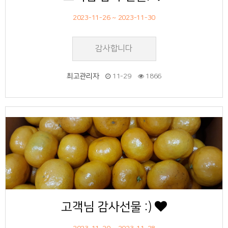
2023-11-26 ~ 2023-11-30
감사합니다
최고관리자
11-29
1866
58
작성자
작성일
조회
고객님 감사선물 :)