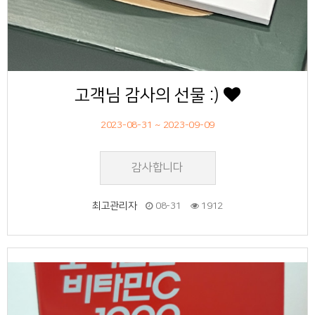
고객님 감사의 선물 :)
2023-08-31 ~ 2023-09-09
감사합니다
최고관리자
08-31
1912
49
작성자
작성일
조회