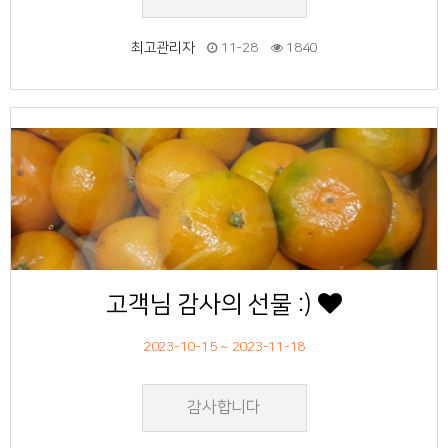
최고관리자
11-28
1840
55
작성자
작성일
조회
고객님 감사의 선물 :)
2023-10-15 ~ 2023-11-18
감사합니다