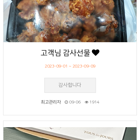
고객님 감사선물
2023-09-01 ~ 2023-09-09
감사합니다
최고관리자
09-06
1914
50
작성자
작성일
조회