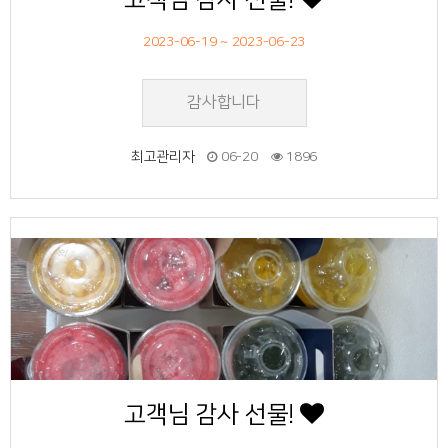
고객님 감사 선물!
2023-06-19 ~ 2023-06-23
감사합니다
최고관리자
06-20
1896
45
작성자
작성일
조회
고객님 감사 선물!