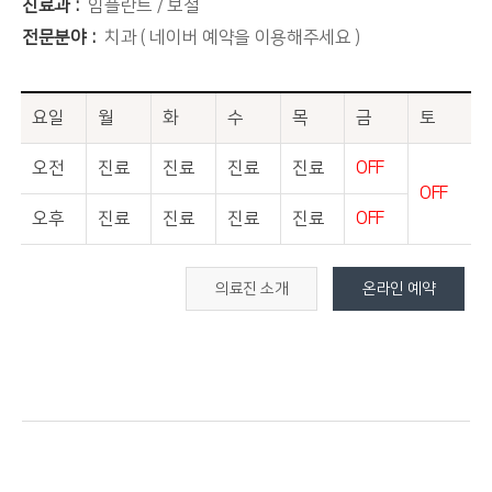
진료과
임플란트 / 보철
전문분야
치과 ( 네이버 예약을 이용해주세요 )
요일
월
화
수
목
금
토
오전
진료
진료
진료
진료
OFF
OFF
오후
진료
진료
진료
진료
OFF
의료진 소개
온라인 예약