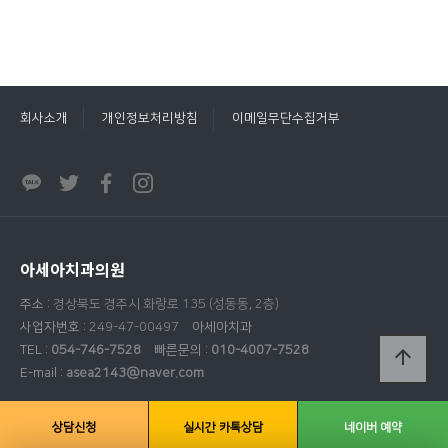
회사소개
개인정보처리방침
이메일무단수집거부
아세아치과의원
주소 :
경상북도 경주시 화랑로 135 (성동동, 2층)
사업자번호 :
249-47-00497
아세아치과
TEL :
054-746-7528
빠른문의 :
010-4007-7528
arrow_upward
E-mail :
asea2143@naver.com
COPYRIGHT(c) 2021
(주)아세아치과
ALL RIGHTS RESERVED.
상담신청
실시간 카톡상담
네이버 예약