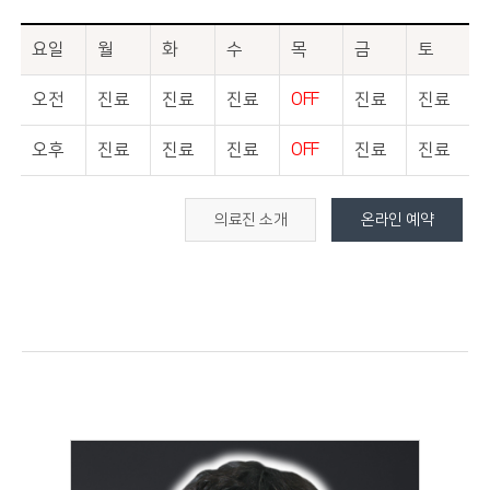
요일
월
화
수
목
금
토
오전
진료
진료
진료
OFF
진료
진료
오후
진료
진료
진료
OFF
진료
진료
의료진 소개
온라인 예약