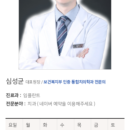
심성균
대표원장 /
보건복지부 인증 통합치의학과 전문의
진료과
임플란트
전문분야
치과 ( 네이버 예약을 이용해주세요 )
요일
월
화
수
목
금
토