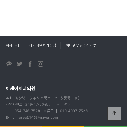
회사소개
개인정보처리방침
이메일무단수집거부
아세아치과의원
주소 :
경상북도 경주시 화랑로 135 (성동동, 2층)
사업자번호 :
249-47-00497
아세아치과
TEL :
054-746-7528
빠른문의 :
010-4007-7528
arrow_upward
E-mail :
asea2143@naver.com